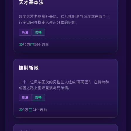
天才基本法
数学天才老林意外失忆，女儿林朝夕与张叔然在两个平
行宇宙间寻找走入命运分岔的钥匙。
高清
流畅
32万
36个月前
41:21
精选
披荆斩棘
三十三位风华正茂的男性艺人组成"哥哥团"，在舞台和
成团之路上重燃竞演与兄弟情。
高清
流畅
3万
24个月前
54:57
精选