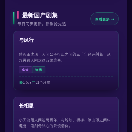
最新国产剧集
查看更多 →
每日同步更新，新剧抢先追
46:56
最新
与凤行
碧苍王沈璃与人间公子行止之间的三千年命运纠葛，从
九霄到人间走过万象悲喜。
高清
流畅
1.5万
21个月前
47:39
最新
长相思
小夭流落人间逾两百年，与玱玹、相柳、涂山璟之间纠
缠出一段刻骨铭心的爱恨情仇。