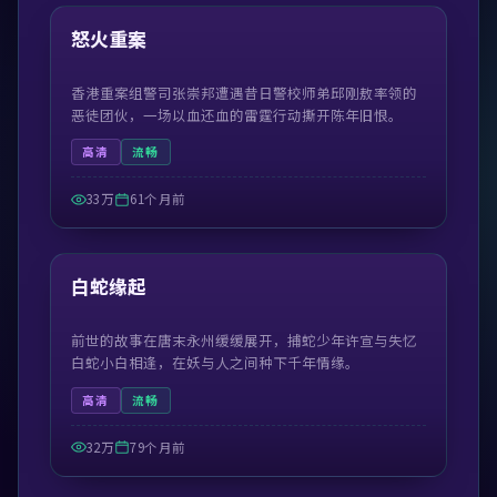
热门
怒火重案
香港重案组警司张崇邦遭遇昔日警校师弟邱刚敖率领的
恶徒团伙，一场以血还血的雷霆行动撕开陈年旧恨。
高清
流畅
33万
61个月前
52:03
热门
白蛇缘起
前世的故事在唐末永州缓缓展开，捕蛇少年许宣与失忆
白蛇小白相逢，在妖与人之间种下千年情缘。
高清
流畅
32万
79个月前
45:09