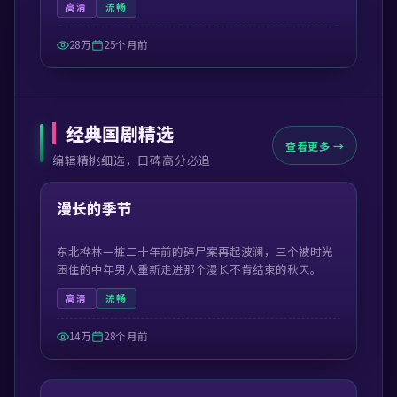
高清
流畅
28万
25个月前
经典国剧精选
查看更多 →
编辑精挑细选，口碑高分必追
52:42
精选
漫长的季节
东北桦林一桩二十年前的碎尸案再起波澜，三个被时光
困住的中年男人重新走进那个漫长不肯结束的秋天。
高清
流畅
14万
28个月前
49:38