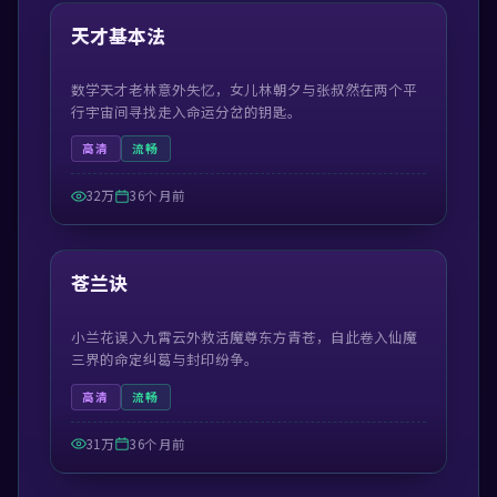
热门
天才基本法
数学天才老林意外失忆，女儿林朝夕与张叔然在两个平
行宇宙间寻找走入命运分岔的钥匙。
高清
流畅
32万
36个月前
54:48
热门
苍兰诀
小兰花误入九霄云外救活魔尊东方青苍，自此卷入仙魔
三界的命定纠葛与封印纷争。
高清
流畅
31万
36个月前
99:56