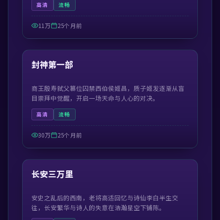
高清
流畅
11万
25个月前
99:42
最新
封神第一部
商王殷寿弑父篡位囚禁西伯侯姬昌，质子姬发逐渐从盲
目崇拜中觉醒，开启一场天命与人心的对决。
高清
流畅
30万
25个月前
55:29
最新
长安三万里
安史之乱后的西南，老将高适回忆与诗仙李白半生交
往，长安繁华与诗人的失意在浩瀚星空下铺陈。