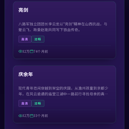
热门
亮剑
八路军独立团团长李云龙以"亮剑"精神在山西抗战，与
楚云飞、政委赵刚共同写下铁血传奇。
高清
流畅
32万
74个月前
50:59
热门
庆余年
现代青年范闲穿越到架空的庆国，从澹州孩童到京都少
年，在风云诡谲的庙堂江湖中一路前行寻找母亲的真
相。
高清
流畅
32万
33个月前
42:19