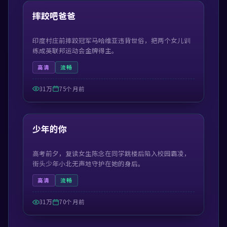
热门
摔跤吧爸爸
印度村庄前摔跤冠军马哈维亚违背世俗，把两个女儿训
练成英联邦运动会金牌得主。
高清
流畅
31万
75个月前
99:23
热门
少年的你
高考前夕，复读女生陈念在同学跳楼后陷入校园霸凌，
街头少年小北无声地守护在她的身后。
高清
流畅
31万
70个月前