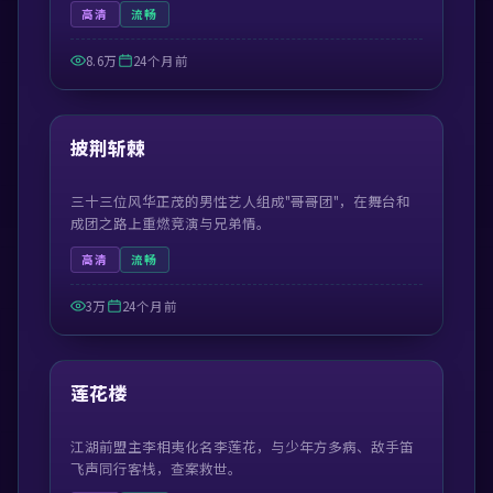
高清
流畅
8.6万
24个月前
41:21
最新
披荆斩棘
三十三位风华正茂的男性艺人组成"哥哥团"，在舞台和
成团之路上重燃竞演与兄弟情。
高清
流畅
3万
24个月前
44:30
最新
莲花楼
江湖前盟主李相夷化名李莲花，与少年方多病、敌手笛
飞声同行客栈，查案救世。