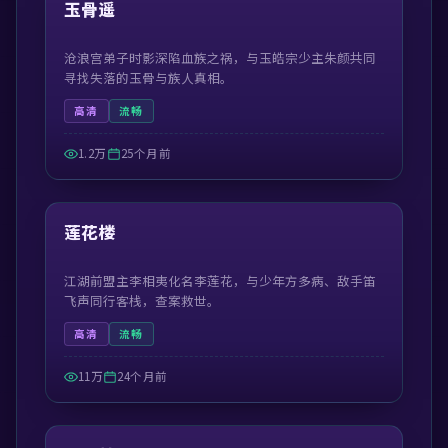
精选
玉骨遥
沧浪宫弟子时影深陷血族之祸，与玉皓宗少主朱颜共同
寻找失落的玉骨与族人真相。
高清
流畅
1.2万
25个月前
44:30
精选
莲花楼
江湖前盟主李相夷化名李莲花，与少年方多病、敌手笛
飞声同行客栈，查案救世。
高清
流畅
11万
24个月前
42:19
精选