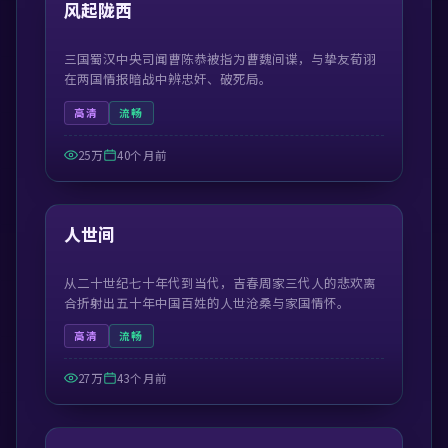
精选
风起陇西
三国蜀汉中央司闻曹陈恭被指为曹魏间谍，与挚友荀诩
在两国情报暗战中辨忠奸、破死局。
高清
流畅
25万
40个月前
41:50
精选
人世间
从二十世纪七十年代到当代，吉春周家三代人的悲欢离
合折射出五十年中国百姓的人世沧桑与家国情怀。
高清
流畅
27万
43个月前
55:13