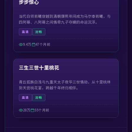
步步惊心
当代白领若曦穿越到清朝康熙年间成为马尔泰若曦，与
四阿哥、八阿哥之间情牵九子夺嫡的命运沉浮。
高清
流畅
9.4万
47个月前
42:31
精选
三生三世十里桃花
青丘狐族白浅与九重天太子夜华三世情劫，从十里桃林
到天宫桃花宴，跨越千年终归相伴。
高清
流畅
28万
55个月前