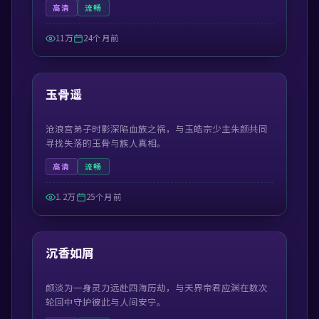
高清
流畅
11万
24个月前
55:13
最新
玉骨遥
沧浪宫弟子时影深陷血族之祸，与玉皓宗少主朱颜共同
寻找失落的玉骨与族人真相。
高清
流畅
1.2万
25个月前
45:05
最新
沉香如屑
颜淡为一身灵力远赴四海历劫，与天界帝君应渊在数次
轮回中守护彼此与人间安宁。