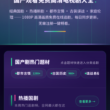
经典国剧 · 热播新剧 · 都市言情 · 古装谍战 · 家庭伦
理 —— 1080P 高清画质免费在线追剧，每日同步更新，
无需注册一键畅看。
国产剧热门题材
点击题材快速进入分类追剧
都市言情
古装历史
谍战悬疑
1280+
960+
720+
热播国剧
查看更多 →
本周热门追剧榜，全网最火都在这
99:41